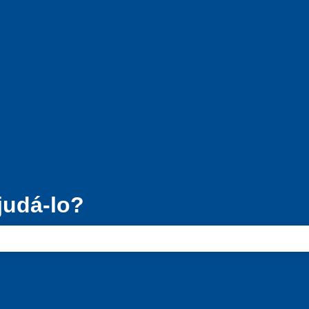
para traduções
udá-lo?
e pesquisa está em branco.