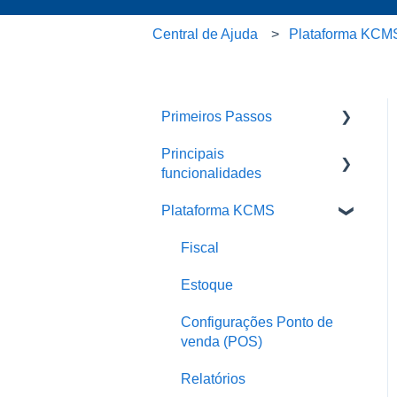
Central de Ajuda
Plataforma KCM
Primeiros Passos
Principais
Treinamentos em Vídeo
funcionalidades
Plano Start (gratuito)
Plataforma KCMS
Integrações
POS (Ponto de venda)
Delivery
Fiscal
Ative seu cardápio Salão
QR code ou Delivery
Comanda e mesa
Estoque
Perguntas frequentes
Configurações Ponto de
venda (POS)
Relatórios