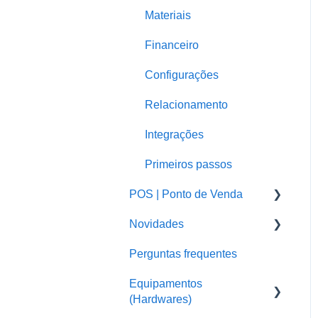
Materiais
Financeiro
Configurações
Relacionamento
Integrações
Primeiros passos
POS | Ponto de Venda
Novidades
POS - Outros assuntos e
configurações
Perguntas frequentes
Sistema em Nuvem
POS Windows -
Equipamentos
POS
Computadores e
(Hardwares)
Notebooks
Pedemais Delivery