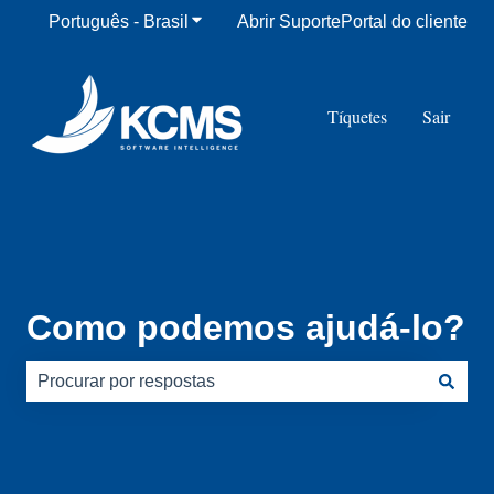
Português - Brasil
Mostrar submenu para traduções
Abrir Suporte
Portal do cliente
Tíquetes
Sair
Como podemos ajudá-lo?
Não há sugestões porque o campo de pesquisa está em