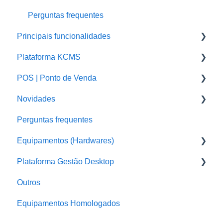
Perguntas frequentes
Principais funcionalidades
Plataforma KCMS
Integrações
POS | Ponto de Venda
Delivery
Fiscal
Novidades
Comanda e mesa
Estoque
POS - Outros assuntos e configurações
Perguntas frequentes
Configurações Ponto de venda (POS)
POS Windows - Computadores e Notebooks
Sistema em Nuvem
Equipamentos (Hardwares)
Relatórios
POS
Plataforma Gestão Desktop
Materiais
Pedemais Delivery
Balanças
Outros
Financeiro
POS KIOSK
Impressora de Etiqueta
Perguntas Frequentes
Equipamentos Homologados
Configurações
Pedemais Menu
Sat
Configurações