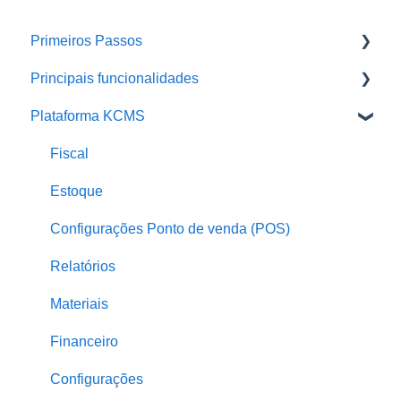
Primeiros Passos
Principais funcionalidades
Treinamentos em Vídeo
Plataforma KCMS
Plano Start (gratuito)
Integrações
POS (Ponto de venda)
Delivery
Fiscal
Ative seu cardápio Salão QR code ou Delivery
Comanda e mesa
Estoque
Perguntas frequentes
Configurações Ponto de venda (POS)
Relatórios
Materiais
Financeiro
Configurações