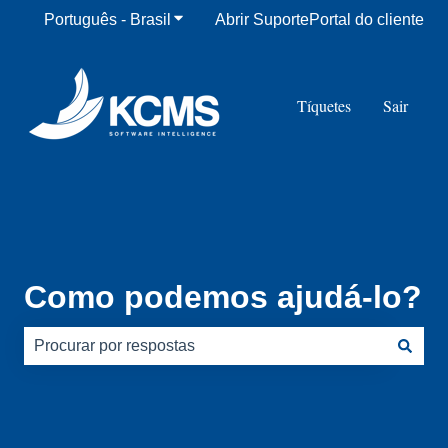
Português - Brasil
Mostrar submenu para traduções
Abrir Suporte
Portal do cliente
Tíquetes
Sair
Como podemos ajudá-lo?
Não há sugestões porque o campo de pesquisa está em