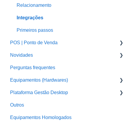
Relacionamento
Integrações
Primeiros passos
POS | Ponto de Venda
Novidades
POS - Outros assuntos e configurações
Perguntas frequentes
POS Windows - Computadores e Notebooks
Sistema em Nuvem
Equipamentos (Hardwares)
POS
Plataforma Gestão Desktop
Pedemais Delivery
Balanças
Outros
POS KIOSK
Impressora de Etiqueta
Perguntas Frequentes
Equipamentos Homologados
Pedemais Menu
Sat
Configurações
Pedemais Garçom