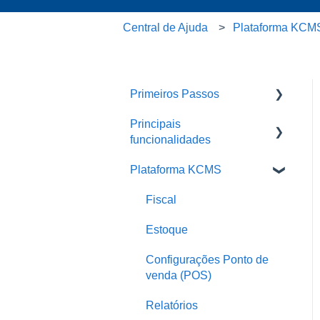
Central de Ajuda
Plataforma KCM
Primeiros Passos
Principais
Treinamentos em Vídeo
funcionalidades
Plano Start (gratuito)
Plataforma KCMS
Integrações
POS (Ponto de venda)
Delivery
Fiscal
Ative seu cardápio Salão
QR code ou Delivery
Comanda e mesa
Estoque
Perguntas frequentes
Configurações Ponto de
venda (POS)
Relatórios