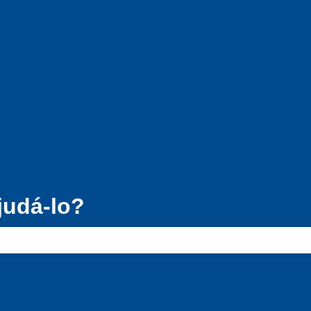
para traduções
udá-lo?
e pesquisa está em branco.