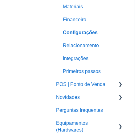
Materiais
Financeiro
Configurações
Relacionamento
Integrações
Primeiros passos
POS | Ponto de Venda
Novidades
POS - Outros assuntos e
configurações
Perguntas frequentes
Sistema em Nuvem
POS Windows -
Equipamentos
POS
Computadores e
(Hardwares)
Notebooks
Pedemais Delivery